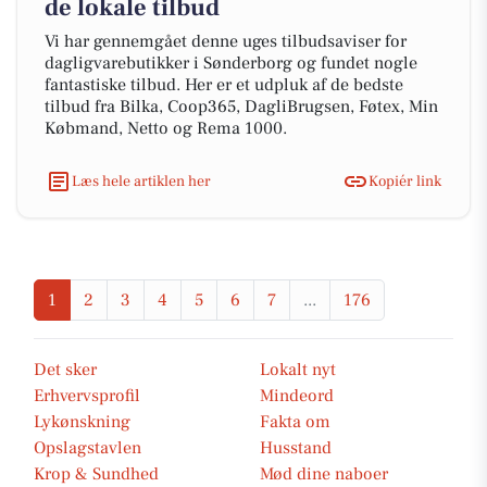
de lokale tilbud
Vi har gennemgået denne uges tilbudsaviser for
dagligvarebutikker i Sønderborg og fundet nogle
fantastiske tilbud. Her er et udpluk af de bedste
tilbud fra Bilka, Coop365, DagliBrugsen, Føtex, Min
Købmand, Netto og Rema 1000.
Læs hele artiklen her
Kopiér link
1
2
3
4
5
6
7
...
176
Det sker
Lokalt nyt
Erhvervsprofil
Mindeord
Lykønskning
Fakta om
Opslagstavlen
Husstand
Krop & Sundhed
Mød dine naboer