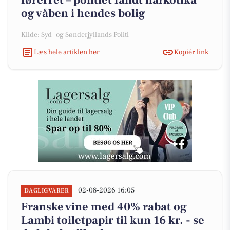
førerret – politiet fandt narkotika
og våben i hendes bolig
Kilde: Syd- og Sønderjyllands Politi
Læs hele artiklen her
Kopiér link
02-08-2026 16:05
DAGLIGVARER
Franske vine med 40% rabat og
Lambi toiletpapir til kun 16 kr. - se