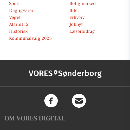
Sport
Boligmarked
Dagligvarer
Biler
Vejret
Erhverv
Alarm112
Jobnyt
Historisk
Læserbidrag
Kommunalvalg 2025
VORES
Sønderborg
OM VORES DIGITAL