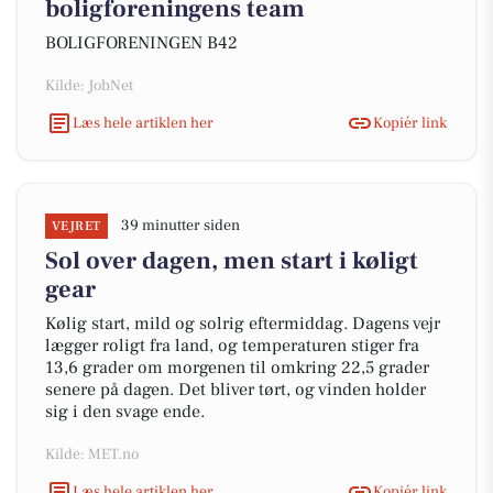
boligforeningens team
BOLIGFORENINGEN B42
Kilde: JobNet
Læs hele artiklen her
Kopiér link
39 minutter siden
VEJRET
Sol over dagen, men start i køligt
gear
Kølig start, mild og solrig eftermiddag. Dagens vejr
lægger roligt fra land, og temperaturen stiger fra
13,6 grader om morgenen til omkring 22,5 grader
senere på dagen. Det bliver tørt, og vinden holder
sig i den svage ende.
Kilde: MET.no
Læs hele artiklen her
Kopiér link