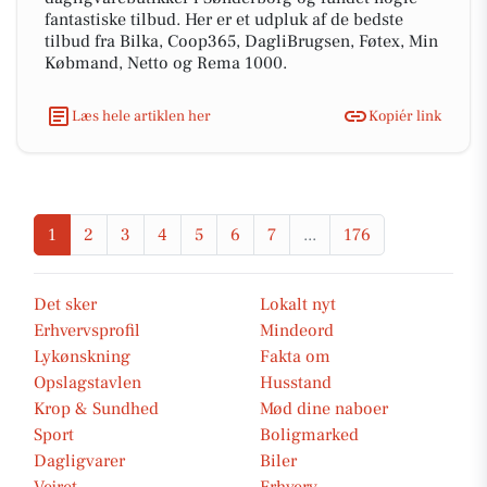
fantastiske tilbud. Her er et udpluk af de bedste
tilbud fra Bilka, Coop365, DagliBrugsen, Føtex, Min
Købmand, Netto og Rema 1000.
Læs hele artiklen her
Kopiér link
1
2
3
4
5
6
7
...
176
Det sker
Lokalt nyt
Erhvervsprofil
Mindeord
Lykønskning
Fakta om
Opslagstavlen
Husstand
Krop & Sundhed
Mød dine naboer
Sport
Boligmarked
Dagligvarer
Biler