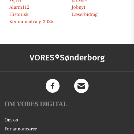
Vejret
Erhverv
Alarm112
Jobnyt
Historisk
Læserbidrag
Kommunalvalg 2025
VORES
Sønderborg
OM VORES DIGITAL
Om os
For annoncører