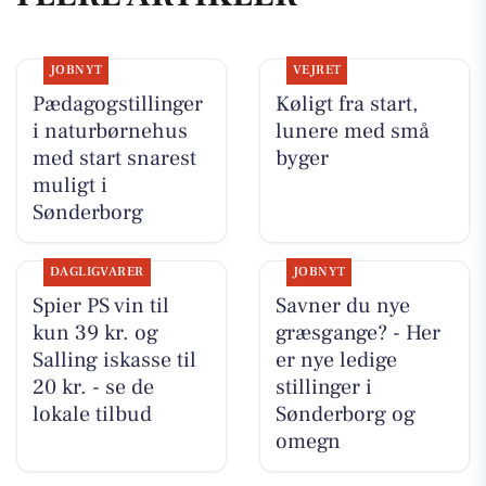
JOBNYT
VEJRET
Pædagogstillinger
Køligt fra start,
i naturbørnehus
lunere med små
med start snarest
byger
muligt i
Sønderborg
DAGLIGVARER
JOBNYT
Spier PS vin til
Savner du nye
kun 39 kr. og
græsgange? - Her
Salling iskasse til
er nye ledige
20 kr. - se de
stillinger i
lokale tilbud
Sønderborg og
omegn