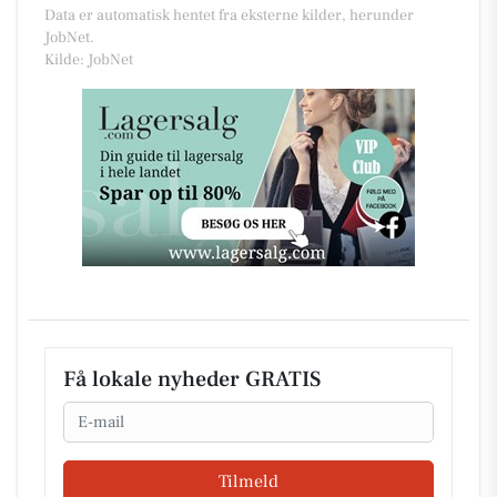
Data er automatisk hentet fra eksterne kilder, herunder
JobNet.
Kilde: JobNet
Få lokale nyheder GRATIS
Email
Tilmeld