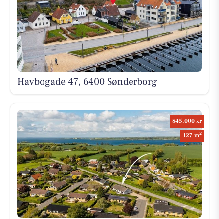
Havbogade 47, 6400 Sønderborg
845.000 kr
2
127 m