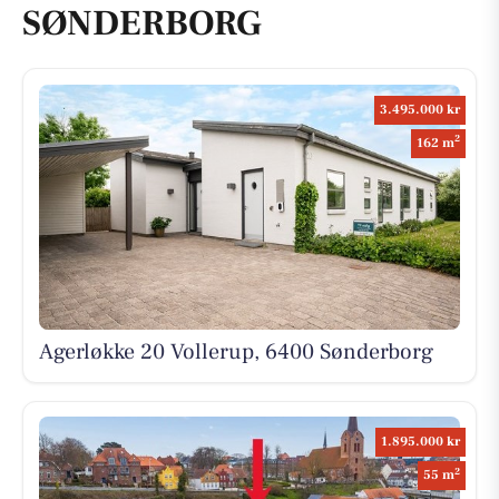
SØNDERBORG
3.495.000 kr
2
162 m
Agerløkke 20 Vollerup, 6400 Sønderborg
1.895.000 kr
2
55 m