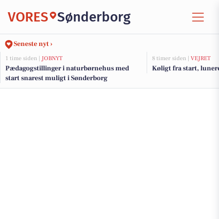
VORES
Sønderborg
Seneste nyt ›
1 time siden |
JOBNYT
8 timer siden |
VEJRET
Pædagogstillinger i naturbørnehus med
Køligt fra start, lun
start snarest muligt i Sønderborg