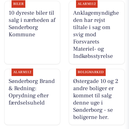
BILER
ALARM112
10 dyreste biler til
Anklagemyndighe
salg i nærheden af
den har rejst
Sønderborg
tiltale i sag om
Kommune
svig mod
Forsvarets
Materiel- og
Indkøbsstyrelse
ALARM112
BOLIGMARKED
Sønderborg Brand
Østergade 10 og 2
& Redning:
andre boliger er
Oprydning efter
kommet til salg
færdselsuheld
denne uge i
Sønderborg - se
boligerne her.