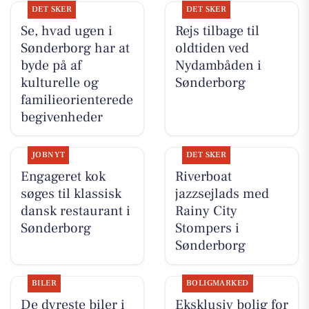
DET SKER
DET SKER
Se, hvad ugen i
Rejs tilbage til
Sønderborg har at
oldtiden ved
byde på af
Nydambåden i
kulturelle og
Sønderborg
familieorienterede
begivenheder
JOBNYT
DET SKER
Engageret kok
Riverboat
søges til klassisk
jazzsejlads med
dansk restaurant i
Rainy City
Sønderborg
Stompers i
Sønderborg
BILER
BOLIGMARKED
De dyreste biler i
Eksklusiv bolig for