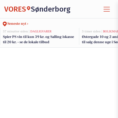
VORES
Sønderborg
Seneste nyt ›
37 minutter siden |
DAGLIGVARER
3 timer siden |
BOLIGMA
Spier PS vin til kun 39 kr. og Salling iskasse
Østergade 10 og 2 an
til 20 kr. - se de lokale tilbud
til salg denne uge i S
boligerne her.