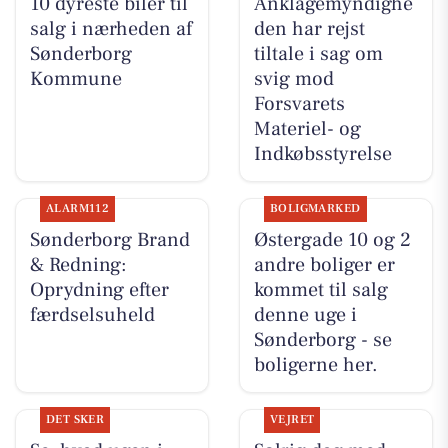
10 dyreste biler til
Anklagemyndighe
salg i nærheden af
den har rejst
Sønderborg
tiltale i sag om
Kommune
svig mod
Forsvarets
Materiel- og
Indkøbsstyrelse
ALARM112
BOLIGMARKED
Sønderborg Brand
Østergade 10 og 2
& Redning:
andre boliger er
Oprydning efter
kommet til salg
færdselsuheld
denne uge i
Sønderborg - se
boligerne her.
DET SKER
VEJRET