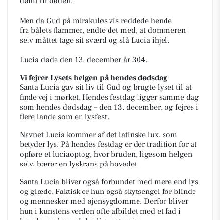
dømt til døden.
Men da Gud på mirakuløs vis reddede hende
fra
bålets flammer, endte det med, at dommeren
selv måttet tage sit sværd og slå Lucia ihjel.
Lucia døde den 13. december år 304.
Vi fejrer Lysets helgen på hendes dødsdag
Santa Lucia gav sit liv til Gud og brugte lyset til at
finde vej i mørket.
Hendes festdag ligger samme dag
som hendes dødsdag – den 13. december, og fejres i
flere
lande som en lysfest.
Navnet Lucia kommer af det latinske lux, som
betyder lys. På hendes festdag er der tradition for at
opføre et luciaoptog, hvor bruden, ligesom helgen
selv, bærer en lyskrans på hovedet.
Santa Lucia bliver også forbundet med mere end lys
og glæde. Faktisk er hun også skytsengel for blinde
og mennesker med øjensygdomme. Derfor bliver
hun i kunstens verden ofte afbildet med et fad i