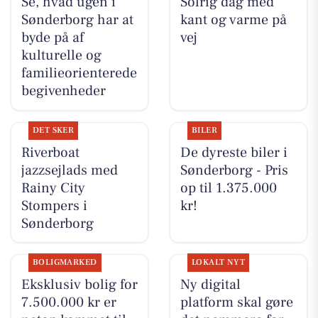
Se, hvad ugen i
Solrig dag med
Sønderborg har at
kant og varme på
byde på af
vej
kulturelle og
familieorienterede
begivenheder
DET SKER
BILER
Riverboat
De dyreste biler i
jazzsejlads med
Sønderborg - Pris
Rainy City
op til 1.375.000
Stompers i
kr!
Sønderborg
BOLIGMARKED
LOKALT NYT
Eksklusiv bolig for
Ny digital
7.500.000 kr er
platform skal gøre