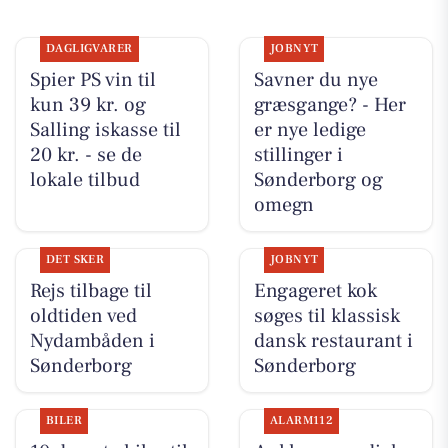
DAGLIGVARER
JOBNYT
Spier PS vin til
Savner du nye
kun 39 kr. og
græsgange? - Her
Salling iskasse til
er nye ledige
20 kr. - se de
stillinger i
lokale tilbud
Sønderborg og
omegn
DET SKER
JOBNYT
Rejs tilbage til
Engageret kok
oldtiden ved
søges til klassisk
Nydambåden i
dansk restaurant i
Sønderborg
Sønderborg
BILER
ALARM112