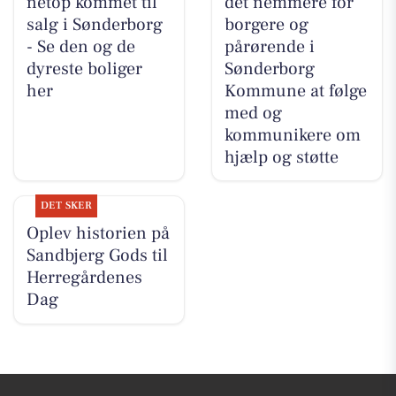
netop kommet til
det nemmere for
salg i Sønderborg
borgere og
- Se den og de
pårørende i
dyreste boliger
Sønderborg
her
Kommune at følge
med og
kommunikere om
hjælp og støtte
DET SKER
Oplev historien på
Sandbjerg Gods til
Herregårdenes
Dag