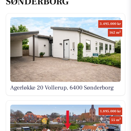
SØNDERBORG
3.495.000 kr
2
162 m
Agerløkke 20 Vollerup, 6400 Sønderborg
1.895.000 kr
2
55 m