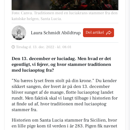
Foto: Canva
.
Traditionen med en luciakrans stammer fra den
katolske helgen, Santa Lucia.
Laura Schmidt Abildtrup
Del artikel
Tirsdag d. 13. dec. 2022 - kl. 08:01
Den 13. december er luciadag. Men hvad er det
egentligt, vi fejrer, og hvor stammer traditionen
med luciaoptog fra?
”Nu bæres lyset frem stolt på din krone.” Du kender
sikkert sangen, der hvert år på den 13. december
bliver sunget af de mange, flotte luciaoptog landet
rundt. Men faktisk skal vi langt tilbage i historien for
at finde ud af, hvor traditionen med luciaoptog
stammer fra.
Historien om Santa Lucia stammer fra Sicilien, hvor
en lille pige kom til verden i år 283. Pigen fik navnet