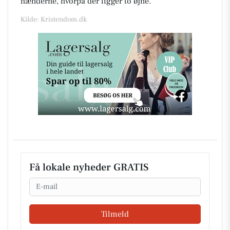
hænderne, hvorpå der ligger to øjne.
Kilde: Kristendom.dk
Få lokale nyheder GRATIS
Email
Tilmeld