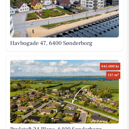
Havbogade 47, 6400 Sønderborg
845.000 kr
2
127 m