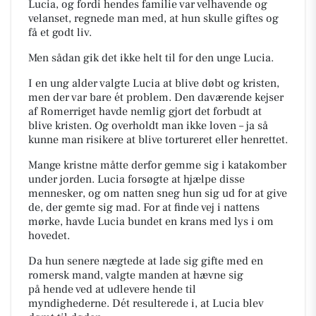
Lucia, og fordi hendes familie var velhavende og
velanset, regnede man med, at hun skulle giftes og
få et godt liv.
Men sådan gik det ikke helt til for den unge Lucia.
I en ung alder valgte Lucia at blive døbt og kristen,
men der var bare ét problem.
Den daværende kejser
af Romerriget havde nemlig gjort det forbudt at
blive kristen.
Og overholdt man ikke loven – ja så
kunne man risikere at blive tortureret eller henrettet.
Mange kristne måtte derfor gemme sig i katakomber
under jorden.
Lucia forsøgte at hjælpe disse
mennesker, og om natten sneg hun sig ud for at give
de, der gemte sig m
ad.
For at finde vej i nattens
mørke, havde Lucia bundet en krans med lys i om
hovedet.
Da hun senere nægtede at lade sig gifte med en
romersk mand, valgte manden at hævne sig
på
hende ved at udlevere hende til
myndighederne.
Dét resulterede i, at Lucia blev