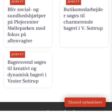
JOBNYT
JOBNYT
Bliv social- og
Butiksmedarbejde
sundhedshjælper
r søges til
på Plejecenter
charmerende
Mølleparken med
bageri i V. Sottrup
fokus på
aftenvagter
JOBNYT
Bagersvend søges
til kreativt og
dynamisk bageri i
Vester Sottrup
Tilmeld nyhedsbrev