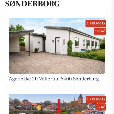
SØNDERBORG
3.495.000 kr
2
162 m
Agerløkke 20 Vollerup, 6400 Sønderborg
1.895.000 kr
2
55 m