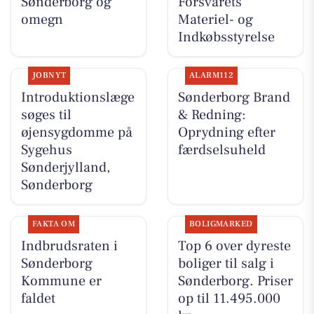
Sønderborg og
Forsvarets
omegn
Materiel- og
Indkøbsstyrelse
JOBNYT
ALARM112
Introduktionslæge
Sønderborg Brand
søges til
& Redning:
øjensygdomme på
Oprydning efter
Sygehus
færdselsuheld
Sønderjylland,
Sønderborg
FAKTA OM
BOLIGMARKED
Indbrudsraten i
Top 6 over dyreste
Sønderborg
boliger til salg i
Kommune er
Sønderborg. Priser
faldet
op til 11.495.000