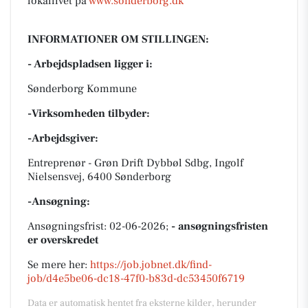
lokallivet på
www.sonderborg.dk
INFORMATIONER OM STILLINGEN:
- Arbejdspladsen ligger i:
Sønderborg Kommune
-Virksomheden tilbyder:
-Arbejdsgiver:
Entreprenør - Grøn Drift Dybbøl Sdbg, Ingolf
Nielsensvej, 6400 Sønderborg
-Ansøgning:
Ansøgningsfrist: 02-06-2026;
- ansøgningsfristen
er overskredet
Se mere her:
https://job.jobnet.dk/find-
job/d4e5be06-dc18-47f0-b83d-dc53450f6719
Data er automatisk hentet fra eksterne kilder, herunder