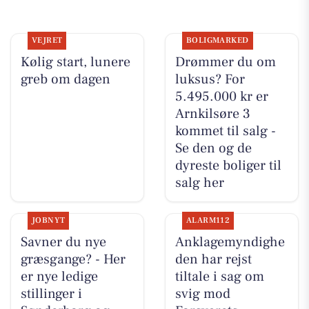
VEJRET
BOLIGMARKED
Kølig start, lunere
Drømmer du om
greb om dagen
luksus? For
5.495.000 kr er
Arnkilsøre 3
kommet til salg -
Se den og de
dyreste boliger til
salg her
JOBNYT
ALARM112
Savner du nye
Anklagemyndighe
græsgange? - Her
den har rejst
er nye ledige
tiltale i sag om
stillinger i
svig mod