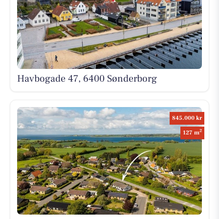
Havbogade 47, 6400 Sønderborg
845.000 kr
2
127 m