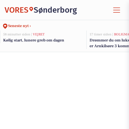
VORES
Sønderborg
Seneste nyt ›
58 minutter siden |
VEJRET
17 timer siden |
BOLIGM
Kølig start, lunere greb om dagen
Drømmer du om luksu
er Arnkilsøre 3 kommet
de dyreste boliger til 