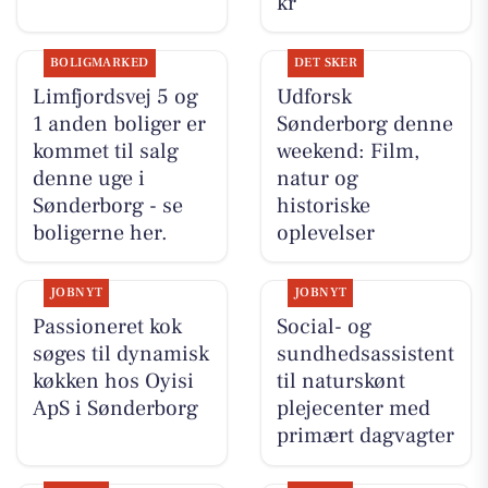
kr
BOLIGMARKED
DET SKER
Limfjordsvej 5 og
Udforsk
1 anden boliger er
Sønderborg denne
kommet til salg
weekend: Film,
denne uge i
natur og
Sønderborg - se
historiske
boligerne her.
oplevelser
JOBNYT
JOBNYT
Passioneret kok
Social- og
søges til dynamisk
sundhedsassistent
køkken hos Oyisi
til naturskønt
ApS i Sønderborg
plejecenter med
primært dagvagter