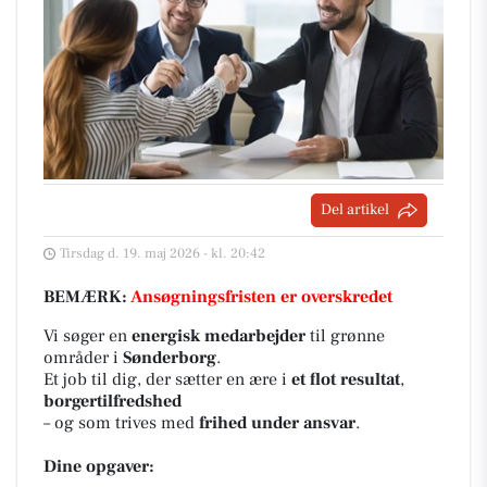
Del artikel
Tirsdag d. 19. maj 2026 - kl. 20:42
BEMÆRK:
Ansøgningsfristen er overskredet
Vi søger en
energisk medarbejder
til grønne
områder i
Sønderborg
.
Et job til dig, der sætter en ære i
et flot resultat
,
borgertilfredshed
– og som trives med
frihed under ansvar
.
Dine opgaver: