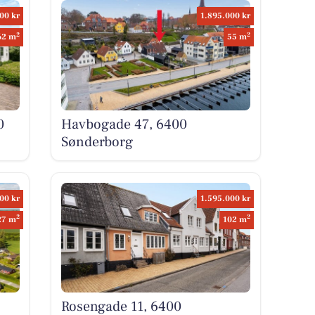
00 kr
1.895.000 kr
2
2
62 m
55 m
0
Havbogade 47, 6400
Sønderborg
00 kr
1.595.000 kr
2
2
27 m
102 m
Rosengade 11, 6400