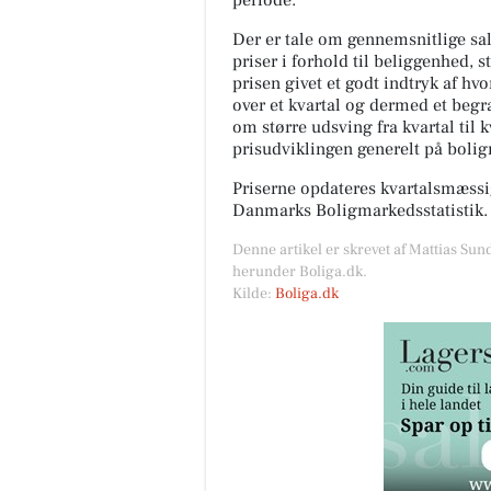
periode.
Der er tale om gennemsnitlige salg
priser i forhold til beliggenhed, s
prisen givet et godt indtryk af hv
over et kvartal og dermed et begræ
om større udsving fra kvartal til 
prisudviklingen generelt på boli
Priserne opdateres kvartalsmæssig
Danmarks Boligmarkedsstatistik.
Denne artikel er skrevet af Mattias Sun
herunder Boliga.dk.
Kilde:
Boliga.dk