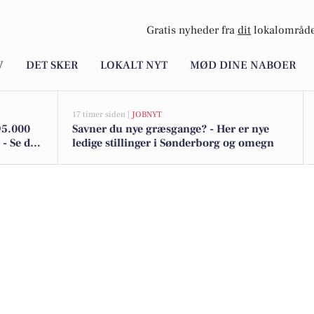
Gratis nyheder fra
dit
lokalområde
V
DET SKER
LOKALT NYT
MØD DINE NABOER
17 timer siden |
JOBNYT
95.000
Savner du nye græsgange? - Her er nye
 - Se den
ledige stillinger i Sønderborg og omegn