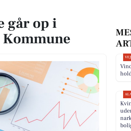
mmune
 går op i
ME
g Kommune
AR
VE
Vind
hold
AL
Kvin
uden
nark
boli