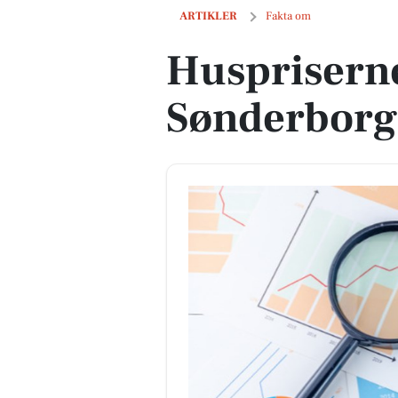
Huspriserne går op i Sønderborg Ko
ARTIKLER
Fakta om
Huspriserne
Sønderbor