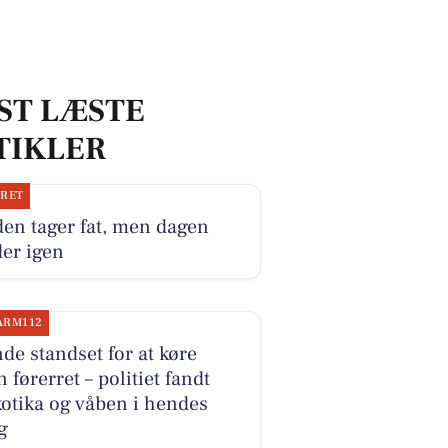
ST LÆSTE
TIKLER
JRET
en tager fat, men dagen
er igen
ARM112
de standset for at køre
 førerret – politiet fandt
otika og våben i hendes
g