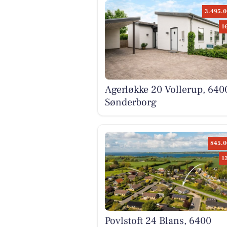
3.495.0
1
Agerløkke 20 Vollerup, 640
Sønderborg
845.0
1
Povlstoft 24 Blans, 6400