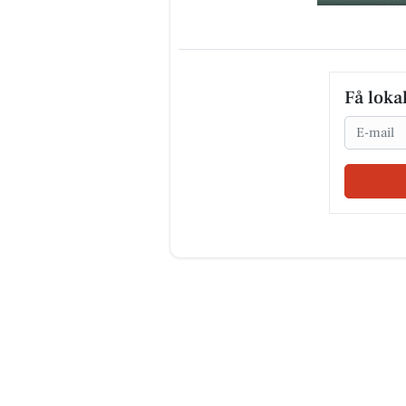
Få loka
Email