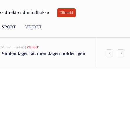
 -
direkte i din indbakke
Tilmeld
SPORT
VEJRET
23 timer siden |
VEJRET
05-08-2026 13:31
‹
›
Vinden tager fat, men dagen holder igen
Anklagemyndi
om svig mod 
Indkøbsstyre