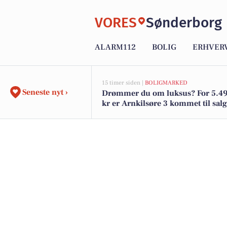
VORES
Sønderborg
ALARM112
BOLIG
ERHVER
15 timer siden |
BOLIGMARKED
Seneste nyt ›
Drømmer du om luksus? For 5.4
kr er Arnkilsøre 3 kommet til salg
og de dyreste boliger til salg her