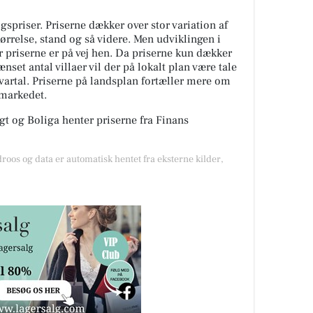
spriser. Priserne dækker over stor variation af
tørrelse, stand og så videre. Men udviklingen i
or priserne er på vej hen. Da priserne kun dækker
nset antal villaer vil der på lokalt plan være tale
kvartal. Priserne på landsplan fortæller mere om
gmarkedet.
t og Boliga henter priserne fra Finans
droos og data er automatisk hentet fra eksterne kilder,