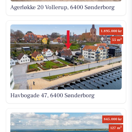
Agerløkke 20 Vollerup, 6400 Sønderborg
1.895.000 kr
2
55 m
Havbogade 47, 6400 Sønderborg
845.000 kr
2
127 m