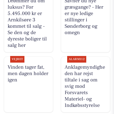
Drømmer du om
Savner du nye
luksus? For
græsgange? - Her
5.495.000 kr er
er nye ledige
Arnkilsøre 3
stillinger i
kommet til salg -
Sønderborg og
Se den og de
omegn
dyreste boliger til
salg her
VEJRET
ALARM112
Vinden tager fat,
Anklagemyndighe
men dagen holder
den har rejst
igen
tiltale i sag om
svig mod
Forsvarets
Materiel- og
Indkøbsstyrelse