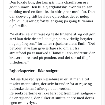
Den lokale bus, der kun går, hvis chaufføren er i
godt humør. Den lille bjerglandsby, hvor du spiser
middag med en familie, du aldrig har mødt før. Den
dér skæve og lidt bøvlede oplevelse, det er netop
dén, du husker og fortæller gang på gang til venner
og familie.
“Vi elsker selv at rejse og teste tingene af, og det gør,
at vi kan dele de små detaljer, som virkelig betyder
noget på rejsen,” fortæller rejsekonsulent Emil. ”Det
betyder, at vi kan give ærlige råd om alt fra
streetfood på et marked i Hanoi til en vandretur, der
kræver mere sved på panden, end det ser ud til på
billederne.”
Rejseeksperter – ikke sælgere
Det særlige ved Jysk Rejsebureau er, at man altid
møder mennesker, der selv brænder for at rejse og
udforske de små afkroge ude i verden.
Rejseeksperterne er ikke først og fremmest sælgere –
de er rejsende, der elsker at smitte andre med deres
egen eventyrlyst.