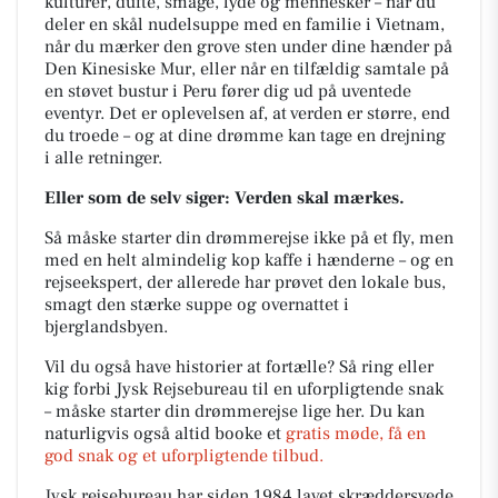
kulturer, dufte, smage, lyde og mennesker – når du
deler en skål nudelsuppe med en familie i Vietnam,
når du mærker den grove sten under dine hænder på
Den Kinesiske Mur, eller når en tilfældig samtale på
en støvet bustur i Peru fører dig ud på uventede
eventyr. Det er oplevelsen af, at verden er større, end
du troede – og at dine drømme kan tage en drejning
i alle retninger.
Eller som de selv siger: Verden skal mærkes.
Så måske starter din drømmerejse ikke på et fly, men
med en helt almindelig kop kaffe i hænderne – og en
rejseekspert, der allerede har prøvet den lokale bus,
smagt den stærke suppe og overnattet i
bjerglandsbyen.
Vil du også have historier at fortælle? Så ring eller
kig forbi Jysk Rejsebureau til en uforpligtende snak
– måske starter din drømmerejse lige her. Du kan
naturligvis også altid booke et
gratis møde, få en
god snak og et uforpligtende tilbud.
Jysk rejsebureau har siden 1984 lavet skræddersyede