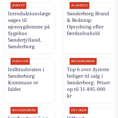
JOBNYT
ALARM112
Introduktionslæge
Sønderborg Brand
søges til
& Redning:
øjensygdomme på
Oprydning efter
Sygehus
færdselsuheld
Sønderjylland,
Sønderborg
FAKTA OM
BOLIGMARKED
Indbrudsraten i
Top 6 over dyreste
Sønderborg
boliger til salg i
Kommune er
Sønderborg. Priser
faldet
op til 11.495.000
kr
BOLIGMARKED
DET SKER