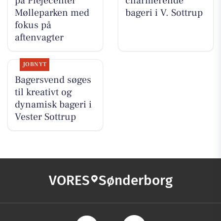
på Plejecenter
charmerende
Mølleparken med
bageri i V. Sottrup
fokus på
aftenvagter
JOBNYT
Bagersvend søges
til kreativt og
dynamisk bageri i
Vester Sottrup
VORES
Sønderborg