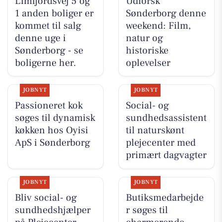
Limfjordsvej 5 og
Udforsk
1 anden boliger er
Sønderborg denne
kommet til salg
weekend: Film,
denne uge i
natur og
Sønderborg - se
historiske
boligerne her.
oplevelser
JOBNYT
JOBNYT
Passioneret kok
Social- og
søges til dynamisk
sundhedsassistent
køkken hos Oyisi
til naturskønt
ApS i Sønderborg
plejecenter med
primært dagvagter
JOBNYT
JOBNYT
Bliv social- og
Butiksmedarbejde
sundhedshjælper
r søges til