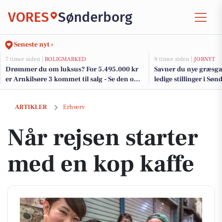
VORES
Sønderborg
Seneste nyt ›
7 timer siden |
BOLIGMARKED
9 timer siden |
JOBNYT
Drømmer du om luksus? For 5.495.000 kr
Savner du nye græsga
er Arnkilsøre 3 kommet til salg - Se den og
ledige stillinger i S
de dyreste boliger til salg her
Når rejsen starter med en kop kaffe
ARTIKLER
Erhverv
Når rejsen starter
med en kop kaffe