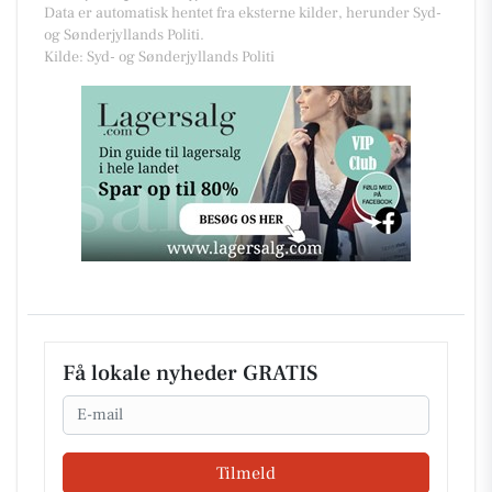
Data er automatisk hentet fra eksterne kilder, herunder Syd-
og Sønderjyllands Politi.
Kilde: Syd- og Sønderjyllands Politi
Få lokale nyheder GRATIS
Email
Tilmeld