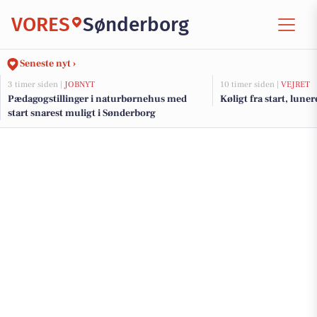
VORES
Sønderborg
Seneste nyt ›
3 timer siden |
JOBNYT
10 timer siden |
VEJRET
Pædagogstillinger i naturbørnehus med
Køligt fra start, lun
start snarest muligt i Sønderborg