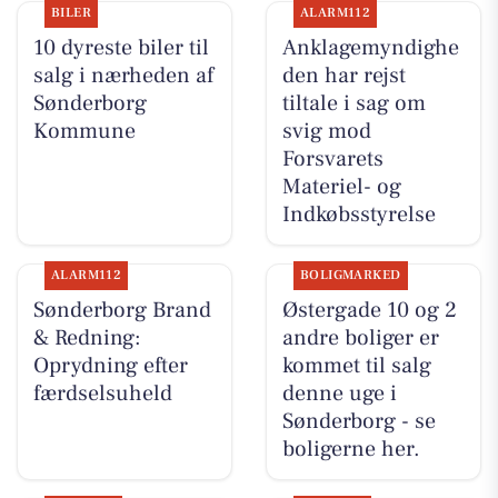
BILER
ALARM112
10 dyreste biler til
Anklagemyndighe
salg i nærheden af
den har rejst
Sønderborg
tiltale i sag om
Kommune
svig mod
Forsvarets
Materiel- og
Indkøbsstyrelse
ALARM112
BOLIGMARKED
Sønderborg Brand
Østergade 10 og 2
& Redning:
andre boliger er
Oprydning efter
kommet til salg
færdselsuheld
denne uge i
Sønderborg - se
boligerne her.