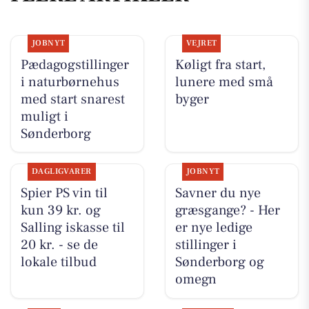
JOBNYT
VEJRET
Pædagogstillinger
Køligt fra start,
i naturbørnehus
lunere med små
med start snarest
byger
muligt i
Sønderborg
DAGLIGVARER
JOBNYT
Spier PS vin til
Savner du nye
kun 39 kr. og
græsgange? - Her
Salling iskasse til
er nye ledige
20 kr. - se de
stillinger i
lokale tilbud
Sønderborg og
omegn