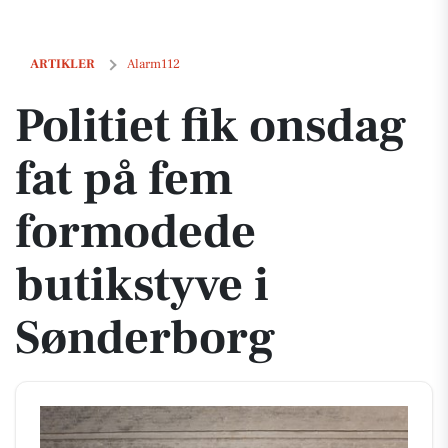
Politiet fik onsdag fat på fem formodede butikstyve i Sønderborg
ARTIKLER
Alarm112
Politiet fik onsdag
fat på fem
formodede
butikstyve i
Sønderborg