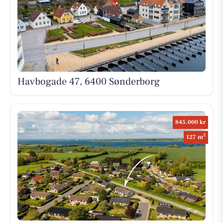
Havbogade 47, 6400 Sønderborg
845.000 kr
2
127 m