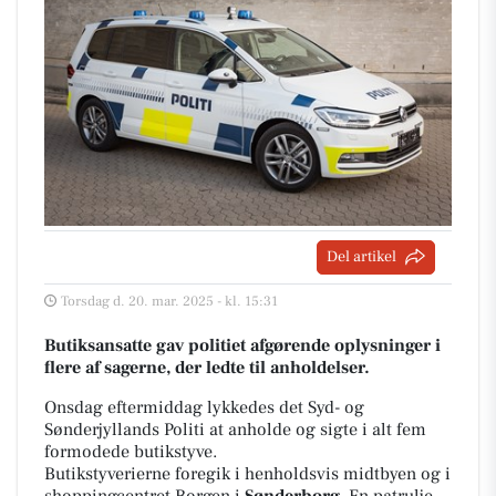
Del artikel
Torsdag d. 20. mar. 2025 - kl. 15:31
Butiksansatte gav politiet afgørende oplysninger i
flere af sagerne, der ledte til anholdelser.
Onsdag eftermiddag lykkedes det Syd- og
Sønderjyllands Politi at anholde og sigte i alt fem
formodede butikstyve.
Butikstyverierne foregik i henholdsvis midtbyen og i
shoppingcentret Borgen i
Sønderborg
. En patrulje