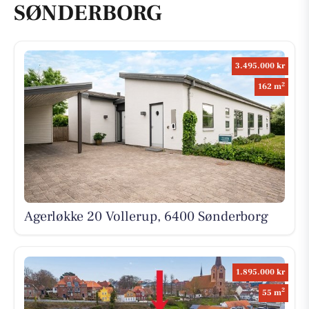
SØNDERBORG
3.495.000 kr
2
162 m
Agerløkke 20 Vollerup, 6400 Sønderborg
1.895.000 kr
2
55 m