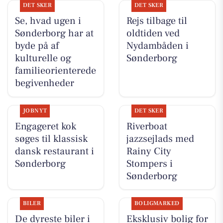
DET SKER
DET SKER
Se, hvad ugen i
Rejs tilbage til
Sønderborg har at
oldtiden ved
byde på af
Nydambåden i
kulturelle og
Sønderborg
familieorienterede
begivenheder
JOBNYT
DET SKER
Engageret kok
Riverboat
søges til klassisk
jazzsejlads med
dansk restaurant i
Rainy City
Sønderborg
Stompers i
Sønderborg
BILER
BOLIGMARKED
De dyreste biler i
Eksklusiv bolig for