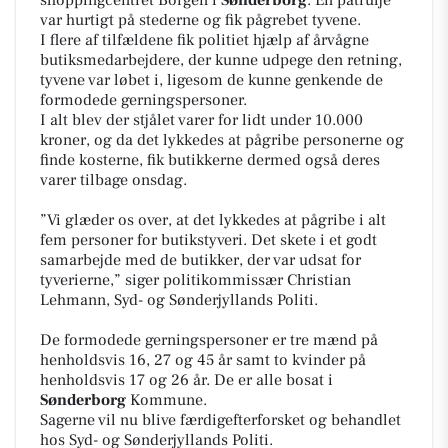
var hurtigt på stederne og fik pågrebet tyvene.
I flere af tilfældene fik politiet hjælp af årvågne
butiksmedarbejdere, der kunne udpege den retning,
tyvene var løbet i, ligesom de kunne genkende de
formodede gerningspersoner.
I alt blev der stjålet varer for lidt under 10.000
kroner, og da det lykkedes at pågribe personerne og
finde kosterne, fik butikkerne dermed også deres
varer tilbage onsdag.
”Vi glæder os over, at det lykkedes at pågribe i alt
fem personer for butikstyveri. Det skete i et godt
samarbejde med de butikker, der var udsat for
tyverierne,” siger politikommissær Christian
Lehmann, Syd- og Sønderjyllands Politi.
De formodede gerningspersoner er tre mænd på
henholdsvis 16, 27 og 45 år samt to kvinder på
henholdsvis 17 og 26 år. De er alle bosat i
Sønderborg
Kommune.
Sagerne vil nu blive færdigefterforsket og behandlet
hos Syd- og Sønderjyllands Politi.