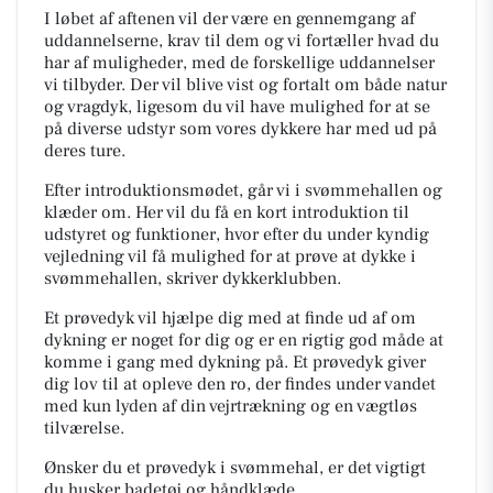
I løbet af aftenen vil der være en gennemgang af
uddannelserne, krav til dem og vi fortæller hvad du
har af muligheder, med de forskellige uddannelser
vi tilbyder. Der vil blive vist og fortalt om både natur
og vragdyk, ligesom du vil have mulighed for at se
på diverse udstyr som vores dykkere har med ud på
deres ture.
Efter introduktionsmødet, går vi i svømmehallen og
klæder om. Her vil du få en kort introduktion til
udstyret og funktioner, hvor efter du under kyndig
vejledning vil få mulighed for at prøve at dykke i
svømmehallen, skriver dykkerklubben.
Et prøvedyk vil hjælpe dig med at finde ud af om
dykning er noget for dig og er en rigtig god måde at
komme i gang med dykning på. Et prøvedyk giver
dig lov til at opleve den ro, der findes under vandet
med kun lyden af din vejrtrækning og en vægtløs
tilværelse.
Ønsker du et prøvedyk i svømmehal, er det vigtigt
du husker badetøj og håndklæde.