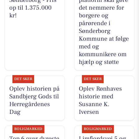
op til 1.375.000
det nemmere for
kr!
borgere og
pårørende i
Sønderborg
Kommune at følge
med og
kommunikere om
hjælp og støtte
DET SKER
DET SKER
Oplev historien på
Oplev Rønhaves
Sandbjerg Gods til
historie med
Herregårdenes
Susanne K.
Dag
Iversen
BOLIGMARKED
BOLIGMARKED
Top 6 over dyreste
Limfjordsvej 5 og