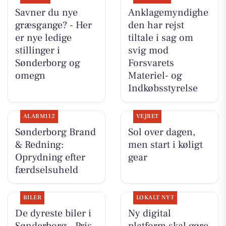
Savner du nye
Anklagemyndighe
græsgange? - Her
den har rejst
er nye ledige
tiltale i sag om
stillinger i
svig mod
Sønderborg og
Forsvarets
omegn
Materiel- og
Indkøbsstyrelse
ALARM112
VEJRET
Sønderborg Brand
Sol over dagen,
& Redning:
men start i køligt
Oprydning efter
gear
færdselsuheld
BILER
LOKALT NYT
De dyreste biler i
Ny digital
Sønderborg - Pris
platform skal gøre