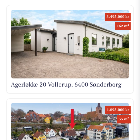
3.495.000 kr
2
162 m
Agerløkke 20 Vollerup, 6400 Sønderborg
1.895.000 kr
2
55 m