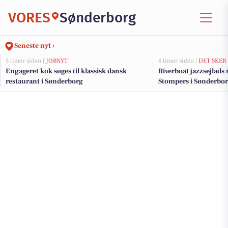
VORES
Sønderborg
Seneste nyt ›
5 timer siden |
JOBNYT
8 timer siden |
DET SKER
Engageret kok søges til klassisk dansk
Riverboat jazzsejlads
restaurant i Sønderborg
Stompers i Sønderbo