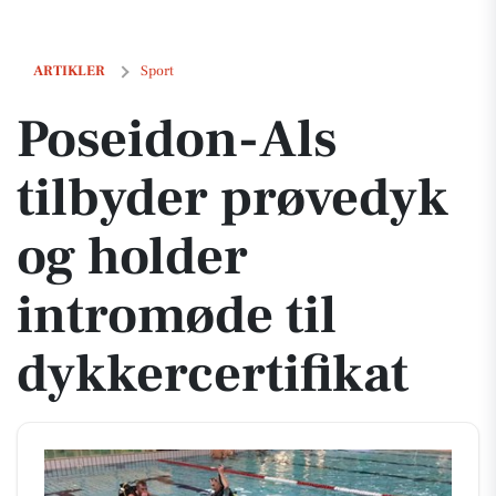
Poseidon-Als tilbyder prøvedyk og holder intromøde til dykkercertifik
ARTIKLER
Sport
Poseidon-Als
tilbyder prøvedyk
og holder
intromøde til
dykkercertifikat