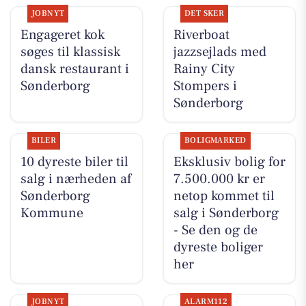
JOBNYT
DET SKER
Engageret kok
Riverboat
søges til klassisk
jazzsejlads med
dansk restaurant i
Rainy City
Sønderborg
Stompers i
Sønderborg
BILER
BOLIGMARKED
10 dyreste biler til
Eksklusiv bolig for
salg i nærheden af
7.500.000 kr er
Sønderborg
netop kommet til
Kommune
salg i Sønderborg
- Se den og de
dyreste boliger
her
JOBNYT
ALARM112