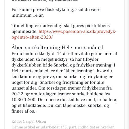
For kunne prøve flaskedykning, skal du være
minimum 14 år.
Tilmelding er nødvendigt skal gøres på klubbens
hjemmeside:
https://www.poseidon-als.dk/provedyk-
og-intro-aften-2023/
Åben snorkeltræning Hele marts måned
Er du endnu ikke fyldt 14 år eller vil du gerne lære at
dykke uden så meget udstyr, så har tilbyder
dykkerklubben både Snorkel og fridykker træning. I
Hele marts måned, er der ”åben træning”, hvor du
kan komme og prøve, om snorkel og fridykning er
noget for dig. Snorkel og fridykning er for alle
uanset alder. Om torsdagen træner fridykkerne fra
20-22 og om lørdagen træner snorkelholdene fra
10:30-12:00. Det eneste du skal have med, er badetøj
og et håndklæde. Du kan låne maske, snorkel og
finner af os.
Kilde: Casper Olsen
Denne artikel er udarbejdet af 3. part. Indholdet er hverken