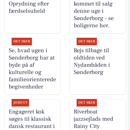
Oprydning efter
kommet til salg
færdselsuheld
denne uge i
Sønderborg - se
boligerne her.
DET SKER
DET SKER
Se, hvad ugen i
Rejs tilbage til
Sønderborg har at
oldtiden ved
byde på af
Nydambåden i
kulturelle og
Sønderborg
familieorienterede
begivenheder
JOBNYT
DET SKER
Engageret kok
Riverboat
søges til klassisk
jazzsejlads med
dansk restaurant i
Rainy City