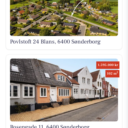
Povlstoft 24 Blans, 6400 Sønderborg
1.595.000 kr
2
102 m
Rosengade 11, 6400 Sønderborg