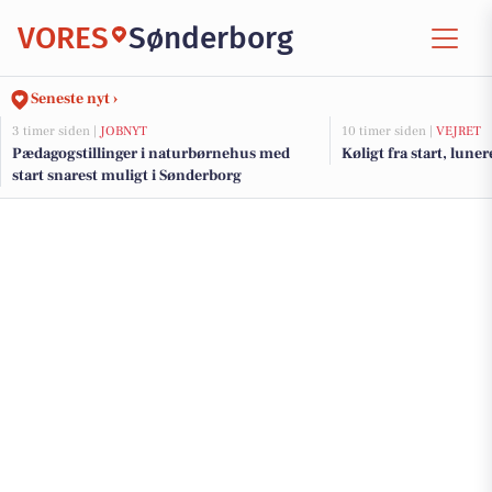
VORES
Sønderborg
Seneste nyt ›
3 timer siden |
JOBNYT
10 timer siden |
VEJRET
Pædagogstillinger i naturbørnehus med
Køligt fra start, lun
start snarest muligt i Sønderborg