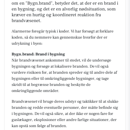
om en "Bygn.brand", betyder det, at der er en brand i
en bygning, og det er en alvorlig nødsituation, som
kræver en hurtig og koordineret reaktion fra
brandvæsenet.
Alarmerne foregår typisk i koder. Vi har forsøgt at forklare
koden, så du nemmere kan gennemskue hvorfor der er
udrykning i byen:
Bygn.brand: Brand i bygning
Når brandvæsenet ankommer til stedet, vil de undersøge
bygningen og forsøge at lokalisere branden. De vil også
vurdere risikoen for, at branden spreder sig til andre dele af
bygningen eller til omkringliggende bygninger, og tage
skridt til at begrænse branden og beskytte de
omkringliggende områder.
Brandvæsenet vil bruge deres udstyr og taktikker til at slukke
branden og redde eventuelle personer, der måtte befinde sig
i bygningen. De vil også sikre, at der ikke er nogen fare for
gaslækager, eksplosioner eller andre farlige situationer, der
kan opstå som følge af branden.