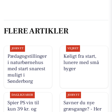
FLERE ARTIKLER
JOBNYT
VEJRET
Pædagogstillinger
Køligt fra start,
i naturbørnehus
lunere med små
med start snarest
byger
muligt i
Sønderborg
DAGLIGVARER
JOBNYT
Spier PS vin til
Savner du nye
kun 39 kr. og
græsgange? - Her