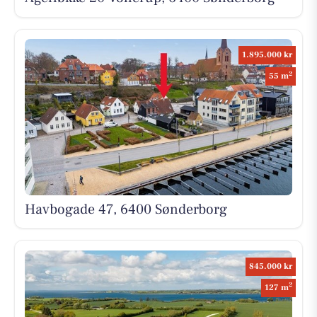
1.895.000 kr
2
55 m
Havbogade 47, 6400 Sønderborg
845.000 kr
2
127 m