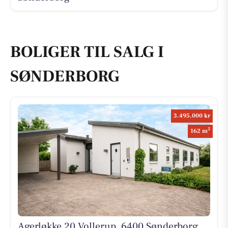
BOLIGER TIL SALG I
SØNDERBORG
3.495.000 kr
2
162 m
Agerløkke 20 Vollerup, 6400 Sønderborg