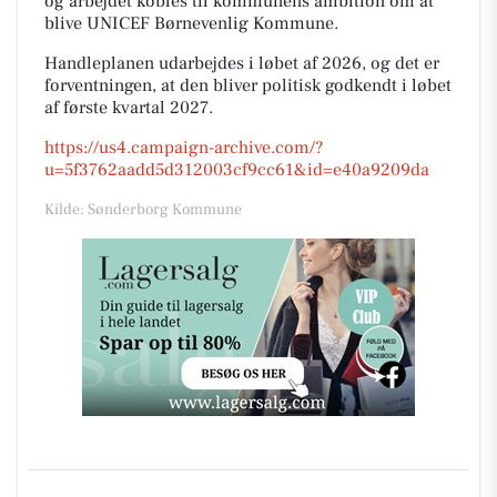
og arbejdet kobles til kommunens ambition om at
blive UNICEF Børnevenlig Kommune.
Handleplanen udarbejdes i løbet af 2026, og det er
forventningen, at den bliver politisk godkendt i løbet
af første kvartal 2027.
https://us4.campaign-archive.com/?
u=5f3762aadd5d312003cf9cc61&id=e40a9209da
Kilde: Sønderborg Kommune