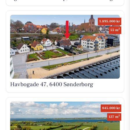
1.895.000 kr
2
55 m
Havbogade 47, 6400 Sønderborg
845.000 kr
2
127 m