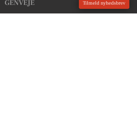
GENVEJE
Tilmeld nyhedsbrev
Seneste nyt fra Sønderborg
Vores lokale erhverv
Kalenderen for Sønderborg
Fakta om Sønderborg
Erhvervsartikler
Sønderborg Kommune
Få en gratis salgsvurdering
Sponsoreret indhold
Alt om Sønderborg
Vores Digital © 2026
Kontakt VORES Digital