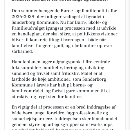
Den sammenhængende Børne- og familiepolitik for
2026–2029 blev tidligere vedtaget af byrådet i
Sønderborg Kommune. Nu har Børn-, Skole- og
Familieudvalget igangsat processen med at udvikle
en handleplan, der skal sikre, at politikkens visioner
bliver til konkrete tiltag i hverdagen – både når
familielivet fungerer godt, og når familier oplever
sårbarhed.
Handleplanen tager udgangspunkt i fire centrale
fokusområder: familieliv, læring og udvikling,
sundhed og trivsel samt fritidsliv. Målet er at
fastholde de høje ambitioner, som Sønderborg
Kommune i årevis har haft på børne- og
familieområdet, og fortsat gøre kommunen til et
attraktivt og trygt sted for familier.
En vigtig del af processen er en bred inddragelse af
både børn, unge, forældre, fagprofessionelle og
samarbejdspartnere. Inddragelsen sker blandt andet
gennem styre- og arbejdsgrupper samt workshops,