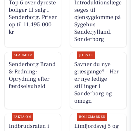
Top 6 over dyreste
Introduktionslæge
boliger til salg i
søges til
Sønderborg. Priser
øjensygdomme på
op til 11.495.000
Sygehus
kr
Sønderjylland,
Sønderborg
ALARM112
JOBNYT
Sønderborg Brand
Savner du nye
& Redning:
græsgange? - Her
Oprydning efter
er nye ledige
færdselsuheld
stillinger i
Sønderborg og
omegn
FAKTA OM
BOLIGMARKED
Indbrudsraten i
Limfjordsvej 5 og