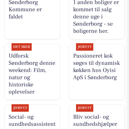
Sønderborg
1 anden boliger er
Kommune er
kommet til salg
faldet
denne uge i
Sønderborg - se
boligerne her.
DET SKER
JOBNYT
Udforsk
Passioneret kok
Sønderborg denne
søges til dynamisk
weekend: Film,
køkken hos Oyisi
natur og
ApS i Sønderborg
historiske
oplevelser
JOBNYT
JOBNYT
Social- og
Bliv social- og
sundhedsassistent
sundhedshjælper