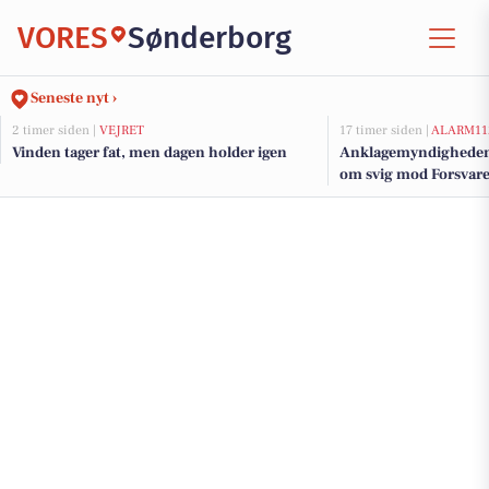
VORES
Sønderborg
Seneste nyt ›
2 timer siden |
VEJRET
17 timer siden |
ALARM11
Vinden tager fat, men dagen holder igen
Anklagemyndigheden ha
om svig mod Forsvaret
Indkøbsstyrelse