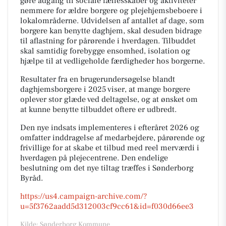
gøre adgang til sociale fællesskaber og aktiviteter
nemmere for ældre borgere og plejehjemsbeboere i
lokalområderne. Udvidelsen af antallet af dage, som
borgere kan benytte daghjem, skal desuden bidrage
til aflastning for pårørende i hverdagen. Tilbuddet
skal samtidig forebygge ensomhed, isolation og
hjælpe til at vedligeholde færdigheder hos borgerne.
Resultater fra en brugerundersøgelse blandt
daghjemsborgere i 2025 viser, at mange borgere
oplever stor glæde ved deltagelse, og at ønsket om
at kunne benytte tilbuddet oftere er udbredt.
Den nye indsats implementeres i efteråret 2026 og
omfatter inddragelse af medarbejdere, pårørende og
frivillige for at skabe et tilbud med reel merværdi i
hverdagen på plejecentrene. Den endelige
beslutning om det nye tiltag træffes i Sønderborg
Byråd.
https://us4.campaign-archive.com/?
u=5f3762aadd5d312003cf9cc61&id=f030d66ee3
Kilde: Sønderborg Kommune