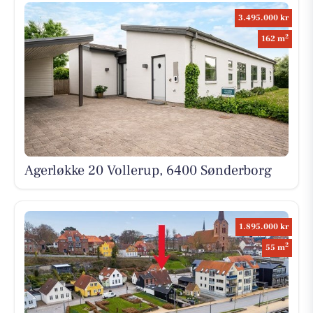
3.495.000 kr
2
162 m
Agerløkke 20 Vollerup, 6400 Sønderborg
1.895.000 kr
2
55 m