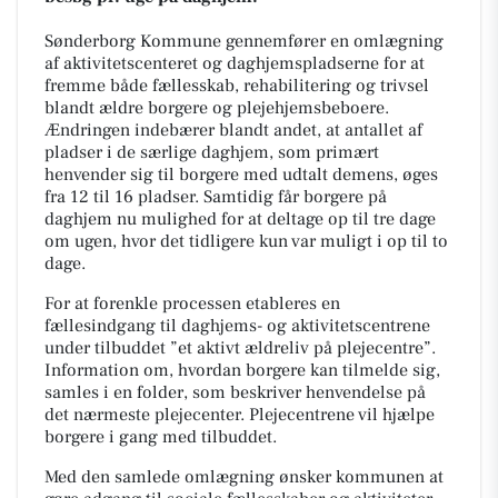
Sønderborg Kommune gennemfører en omlægning
af aktivitetscenteret og daghjemspladserne for at
fremme både fællesskab, rehabilitering og trivsel
blandt ældre borgere og plejehjemsbeboere.
Ændringen indebærer blandt andet, at antallet af
pladser i de særlige daghjem, som primært
henvender sig til borgere med udtalt demens, øges
fra 12 til 16 pladser. Samtidig får borgere på
daghjem nu mulighed for at deltage op til tre dage
om ugen, hvor det tidligere kun var muligt i op til to
dage.
For at forenkle processen etableres en
fællesindgang til daghjems- og aktivitetscentrene
under tilbuddet ”et aktivt ældreliv på plejecentre”.
Information om, hvordan borgere kan tilmelde sig,
samles i en folder, som beskriver henvendelse på
det nærmeste plejecenter. Plejecentrene vil hjælpe
borgere i gang med tilbuddet.
Med den samlede omlægning ønsker kommunen at