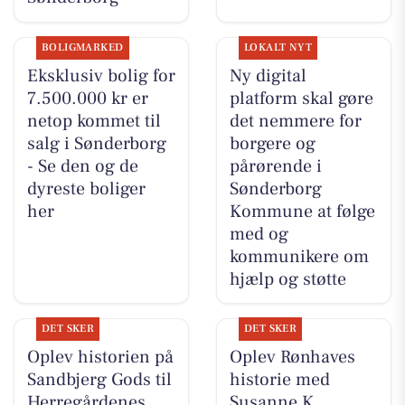
BOLIGMARKED
LOKALT NYT
Eksklusiv bolig for
Ny digital
7.500.000 kr er
platform skal gøre
netop kommet til
det nemmere for
salg i Sønderborg
borgere og
- Se den og de
pårørende i
dyreste boliger
Sønderborg
her
Kommune at følge
med og
kommunikere om
hjælp og støtte
DET SKER
DET SKER
Oplev historien på
Oplev Rønhaves
Sandbjerg Gods til
historie med
Herregårdenes
Susanne K.