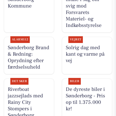
Kommune
svig mod
Forsvarets
Materiel- og
Indkøbsstyrelse
ALARM112
VEJRET
Sønderborg Brand
Solrig dag med
& Redning:
kant og varme på
Oprydning efter
vej
færdselsuheld
DET SKER
BILER
Riverboat
De dyreste biler i
jazzsejlads med
Sønderborg - Pris
Rainy City
op til 1.375.000
Stompers i
kr!
Sønderborg