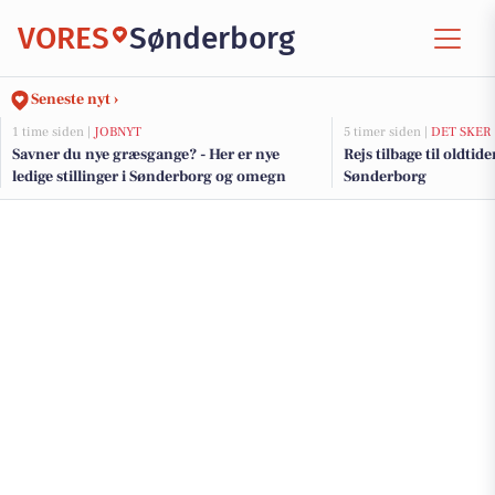
VORES
Sønderborg
Seneste nyt ›
1 time siden |
JOBNYT
5 timer siden |
DET SKER
Savner du nye græsgange? - Her er nye
Rejs tilbage til oldti
ledige stillinger i Sønderborg og omegn
Sønderborg