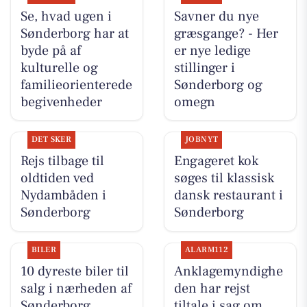
Se, hvad ugen i
Savner du nye
Sønderborg har at
græsgange? - Her
byde på af
er nye ledige
kulturelle og
stillinger i
familieorienterede
Sønderborg og
begivenheder
omegn
DET SKER
JOBNYT
Rejs tilbage til
Engageret kok
oldtiden ved
søges til klassisk
Nydambåden i
dansk restaurant i
Sønderborg
Sønderborg
BILER
ALARM112
10 dyreste biler til
Anklagemyndighe
salg i nærheden af
den har rejst
Sønderborg
tiltale i sag om