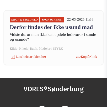
22-03-2023 11:33
KROP & SUNDHED
SPONSORERET
Derfor findes der ikke usund mad
Vidste du, at man ikke kan opdele fødevarer i sunde
og usunde?
Kilde: Nikolaj Bach, Medejer i STYRK
Læs hele artiklen her
Kopiér link
VORES
Sønderborg