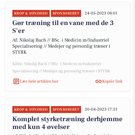
24-05-2023 08:01
KROP & SUNDHED
SPONSORERET
Gør træning til en vane med de 3
S’er
Af: Nikolaj Bach // BSc. i Medicin m/Industriel
Specialisering // Medejer og personlig træner i
STYRK
Kilde: Nikolaj Bach // BSc. i Medicin m/Industriel
Specialisering // Medejer og personlig træner i STYRK
Læs hele artiklen her
Kopiér link
30-04-2023 17:31
KROP & SUNDHED
SPONSORERET
Komplet styrketræning derhjemme
med kun 4 øvelser