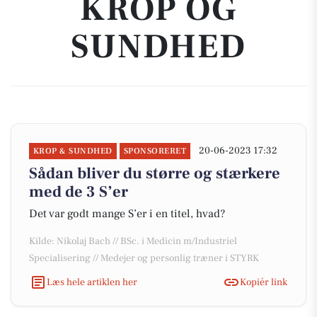
KROP OG
SUNDHED
20-06-2023 17:32
KROP & SUNDHED
SPONSORERET
Sådan bliver du større og stærkere
med de 3 S’er
Det var godt mange S’er i en titel, hvad?
Kilde: Nikolaj Bach // BSc. i Medicin m/Industriel
Specialisering // Medejer og personlig træner i STYRK
Læs hele artiklen her
Kopiér link