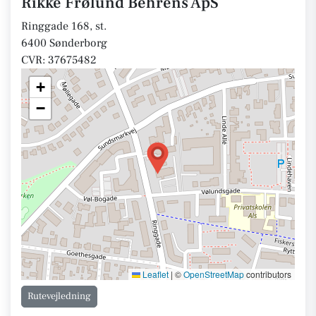
Rikke Frølund Behrens ApS
Ringgade 168, st.
6400 Sønderborg
CVR: 37675482
+
−
Leaflet
|
©
OpenStreetMap
contributors
Rutevejledning