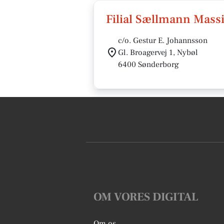
Filial Sællmann Massi
c/o. Gestur E. Johannsson
Gl. Broagervej 1, Nybøl
6400 Sønderborg
OM VORES DIGITAL
Om os