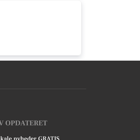
V OPDATERET
okale nyheder GRATIS