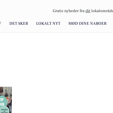
Gratis nyheder fra
dit
lokalområde
V
DET SKER
LOKALT NYT
MØD DINE NABOER