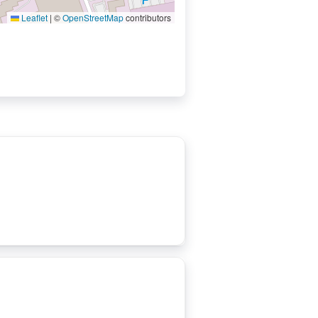
Leaflet
|
©
OpenStreetMap
contributors