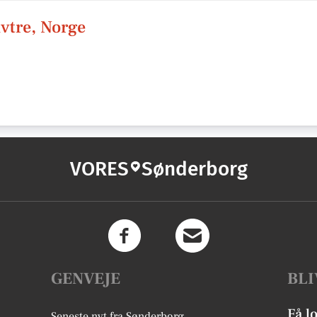
vtre, Norge
VORES
Sønderborg
GENVEJE
BLI
Få l
Seneste nyt fra Sønderborg