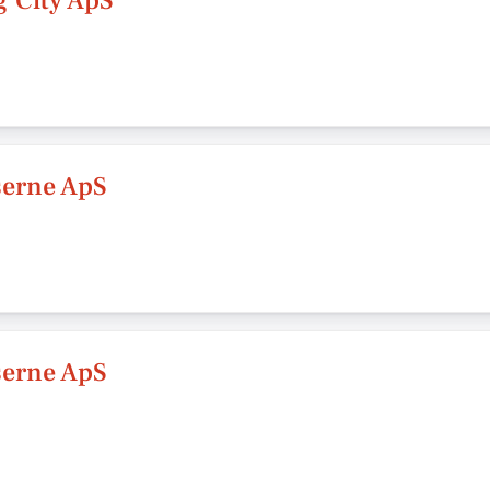
 City ApS
serne ApS
serne ApS