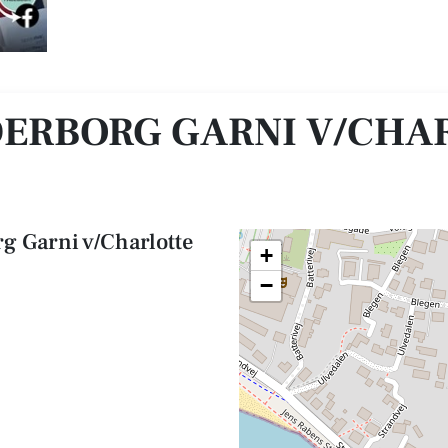
e Wejs Hansen
ERBORG GARNI V/CHA
g Garni v/Charlotte
+
−