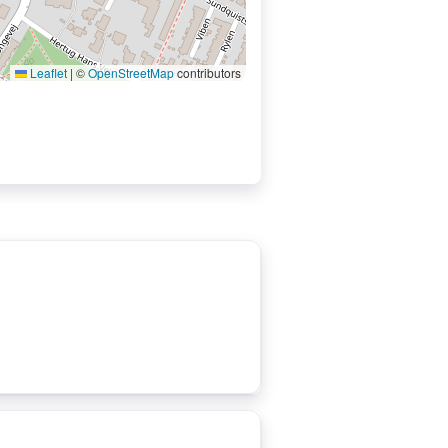
Leaflet
|
©
OpenStreetMap
contributors