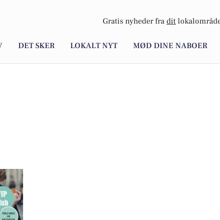
Gratis nyheder fra
dit
lokalområde
V
DET SKER
LOKALT NYT
MØD DINE NABOER