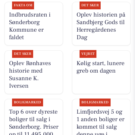
FAKTA OM
DET SKER
Indbrudsraten i
Oplev historien på
Sønderborg
Sandbjerg Gods til
Kommune er
Herregårdenes
faldet
Dag
DET SKER
VEJRET
Oplev Rønhaves
Kølig start, lunere
historie med
greb om dagen
Susanne K.
Iversen
BOLIGMARKED
BOLIGMARKED
Top 6 over dyreste
Limfjordsvej 5 og
boliger til salg i
1 anden boliger er
Sønderborg. Priser
kommet til salg
op til 11.495.000
denne uge i