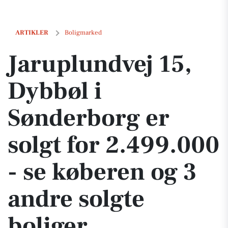
Jaruplundvej 15, Dybbøl i Sønderborg er solgt for 2.499.000 - se købe
ARTIKLER
Boligmarked
Jaruplundvej 15,
Dybbøl i
Sønderborg er
solgt for 2.499.000
- se køberen og 3
andre solgte
boliger