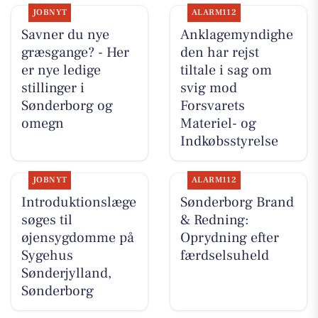
JOBNYT
ALARM112
Savner du nye
Anklagemyndighe
græsgange? - Her
den har rejst
er nye ledige
tiltale i sag om
stillinger i
svig mod
Sønderborg og
Forsvarets
omegn
Materiel- og
Indkøbsstyrelse
JOBNYT
ALARM112
Introduktionslæge
Sønderborg Brand
søges til
& Redning:
øjensygdomme på
Oprydning efter
Sygehus
færdselsuheld
Sønderjylland,
Sønderborg