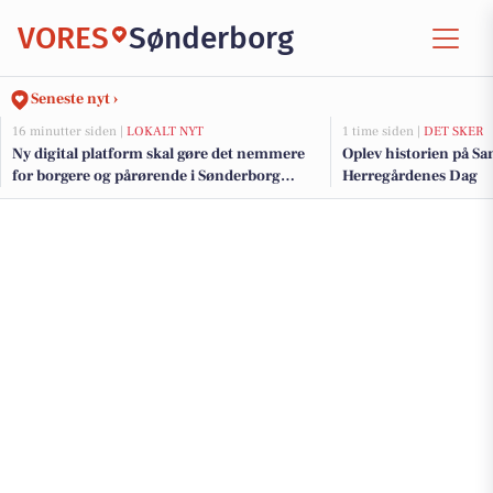
VORES
Sønderborg
Seneste nyt ›
16 minutter siden |
LOKALT NYT
1 time siden |
DET SKER
Ny digital platform skal gøre det nemmere
Oplev historien på Sa
for borgere og pårørende i Sønderborg
Herregårdenes Dag
Kommune at følge med og kommunikere
om hjælp og støtte