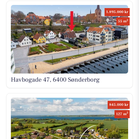
1.895.000 kr
2
55 m
Havbogade 47, 6400 Sønderborg
845.000 kr
2
127 m