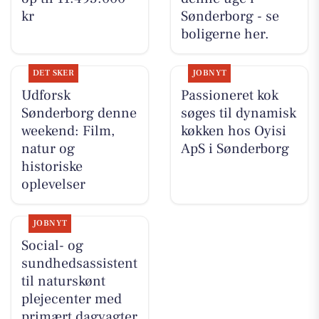
kr
Sønderborg - se
boligerne her.
DET SKER
JOBNYT
Udforsk
Passioneret kok
Sønderborg denne
søges til dynamisk
weekend: Film,
køkken hos Oyisi
natur og
ApS i Sønderborg
historiske
oplevelser
JOBNYT
Social- og
sundhedsassistent
til naturskønt
plejecenter med
primært dagvagter