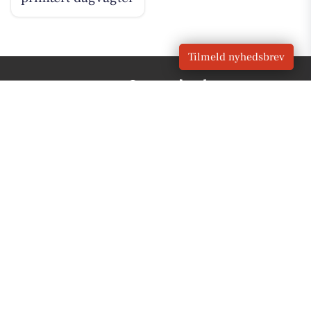
Tilmeld nyhedsbrev
VORES
Sønderborg
OM VORES DIGITAL
Om os
For annoncører
Vilkår og Privatlivspolitik
Kontakt VORES Digital