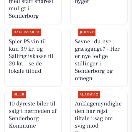
med start snarest
byger
muligt i
Sønderborg
DAGLIGVARER
JOBNYT
Spier PS vin til
Savner du nye
kun 39 kr. og
græsgange? - Her
Salling iskasse til
er nye ledige
20 kr. - se de
stillinger i
lokale tilbud
Sønderborg og
omegn
BILER
ALARM112
10 dyreste biler til
Anklagemyndighe
salg i nærheden af
den har rejst
Sønderborg
tiltale i sag om
Kommune
svig mod