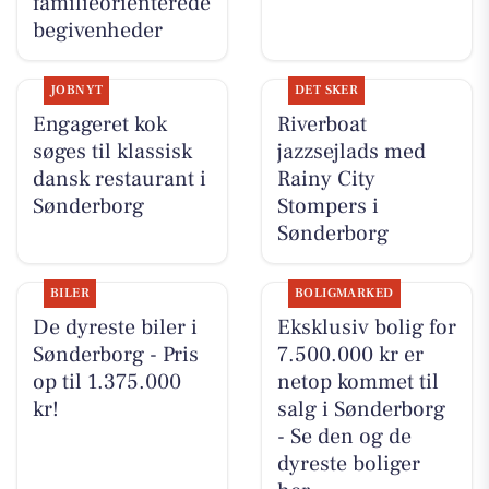
familieorienterede
begivenheder
JOBNYT
DET SKER
Engageret kok
Riverboat
søges til klassisk
jazzsejlads med
dansk restaurant i
Rainy City
Sønderborg
Stompers i
Sønderborg
BILER
BOLIGMARKED
De dyreste biler i
Eksklusiv bolig for
Sønderborg - Pris
7.500.000 kr er
op til 1.375.000
netop kommet til
kr!
salg i Sønderborg
- Se den og de
dyreste boliger