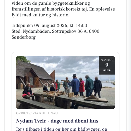
viden om de gamle byggeteknikker og
fremstillingen af historisk korrekt tøj. En oplevelse
fyldt med kultur og historie.
Tidspunkt: 09. august 2026, kl. 14:00
Sted: Nydambåden, Sottrupskov 36 A, 6400
Sønderborg
SØNDAG
9
AUG.
ØVRIGT // VIA KULTUNAUT
Nydam Tveir - dage med åbent hus
Rejs tilbage i tiden og hør om bådbyggeri og