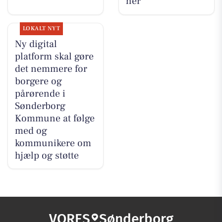
her
LOKALT NYT
Ny digital
platform skal gøre
det nemmere for
borgere og
pårørende i
Sønderborg
Kommune at følge
med og
kommunikere om
hjælp og støtte
VORES
Sønderborg