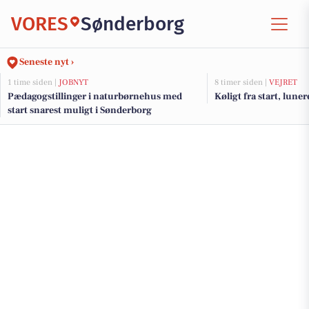
VORES
Sønderborg
Seneste nyt ›
1 time siden |
JOBNYT
8 timer siden |
VEJRET
Pædagogstillinger i naturbørnehus med
Køligt fra start, lun
start snarest muligt i Sønderborg