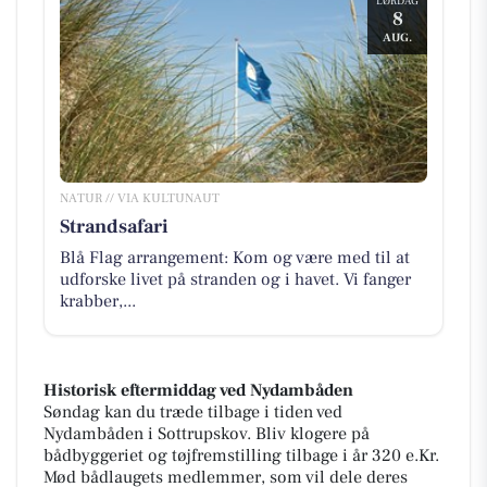
LØRDAG
8
AUG.
NATUR // VIA KULTUNAUT
Strandsafari
Blå Flag arrangement: Kom og være med til at
udforske livet på stranden og i havet. Vi fanger
krabber,...
Historisk eftermiddag ved Nydambåden
Søndag kan du træde tilbage i tiden ved
Nydambåden i Sottrupskov. Bliv klogere på
bådbyggeriet og tøjfremstilling tilbage i år 320 e.Kr.
Mød bådlaugets medlemmer, som vil dele deres