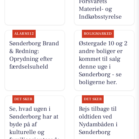
Forsvarets
Materiel- og
Indkøbsstyrelse
ALARM112
BOLIGMARKED
Sønderborg Brand
Østergade 10 og 2
& Redning:
andre boliger er
Oprydning efter
kommet til salg
færdselsuheld
denne uge i
Sønderborg - se
boligerne her.
DET SKER
DET SKER
Se, hvad ugen i
Rejs tilbage til
Sønderborg har at
oldtiden ved
byde på af
Nydambåden i
kulturelle og
Sønderborg