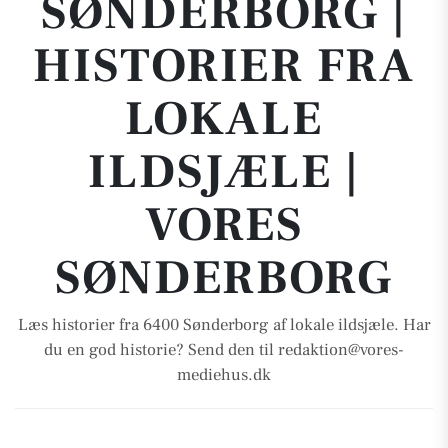
SØNDERBORG |
HISTORIER FRA
LOKALE
ILDSJÆLE |
VORES
SØNDERBORG
Læs historier fra 6400 Sønderborg af lokale ildsjæle. Har
du en god historie? Send den til redaktion@vores-
mediehus.dk