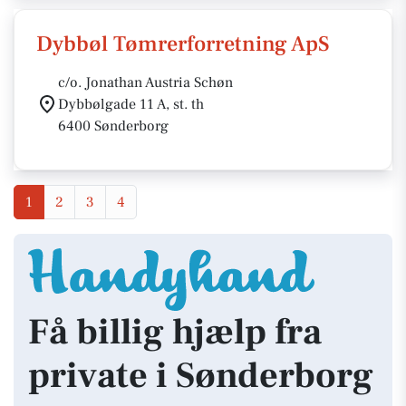
Dybbøl Tømrerforretning ApS
c/o. Jonathan Austria Schøn
Dybbølgade 11 A, st. th
6400 Sønderborg
1
2
3
4
Få billig hjælp fra
private i Sønderborg