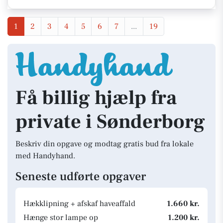
1
2
3
4
5
6
7
...
19
Få billig hjælp fra
private i Sønderborg
Beskriv din opgave og modtag gratis bud fra lokale
med Handyhand.
Seneste udførte opgaver
Hækklipning + afskaf haveaffald
1.660 kr.
Hænge stor lampe op
1.200 kr.