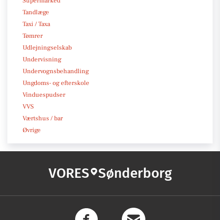
Supermarked
Tandlæge
Taxi / Taxa
Tømrer
Udlejningselskab
Undervisning
Undervognsbehandling
Ungdoms- og efterskole
Vinduespudser
VVS
Værtshus / bar
Øvrige
VORES
Sønderborg